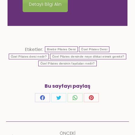
Detaylı Bilgi Alın
Etiketler:
Birebir Pilates Dersi
Özel Pilates Dersi
Özel Pilates dersi nedir?
Özel Pilates dersinde neye dikkat etmek gerekir?
Özel Pilates dersinin faydaları nedir?
Bu sayfayı paylaş
Share
Share
Share
Share
on
on
on
on
Facebook
Twitter
WhatsApp
Pinterest
Post
navigation
ÖNCEKI