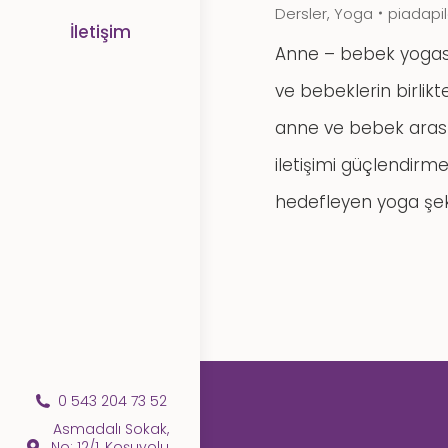
Dersler
,
Yoga
piadapi
İletişim
Anne – bebek yogas
ve bebeklerin birlikte
anne ve bebek aras
iletişimi güçlendirme
hedefleyen yoga şekl
0 543 204 73 52
Asmadalı Sokak,
No: 12/1, Koşuyolu,