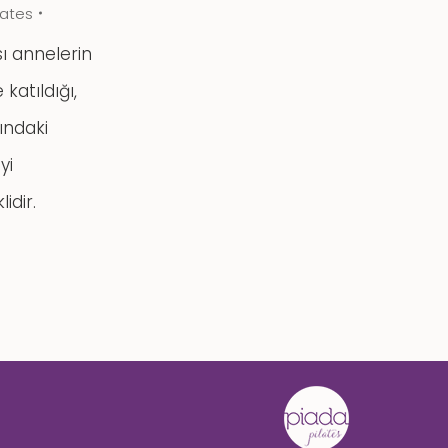
lates
ı annelerin
 katıldığı,
ındaki
yi
idir.